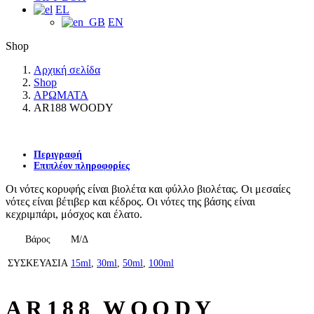
EL
EN
Shop
Αρχική σελίδα
Shop
ΑΡΩΜΑΤΑ
AR188 WOODY
Περιγραφή
Επιπλέον πληροφορίες
Οι νότες κορυφής είναι βιολέτα και φύλλο βιολέτας. Οι μεσαίες
νότες είναι βέτιβερ και κέδρος. Οι νότες της βάσης είναι
κεχριμπάρι, μόσχος και έλατο.
Βάρος
Μ/Δ
ΣΥΣΚΕΥΑΣΙΑ
15ml
,
30ml
,
50ml
,
100ml
AR188 WOODY