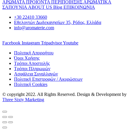
ΑΡΩΜΑΤΑ
ΠΡΟΪΟΝΤΑ ΠΕΡΙΠΟΙΗΣΗΣ
ΑΡΩΜΑΤΙΚΑ
ΣΑΠΟΥΝΙΑ
ABOUT US
Blog
ΕΠΙΚΟΙΝΩΝΙΑ
+30 22410 33660
Εθελοντών Δωδεκανησίων 35, Ρόδος, Ελλάδα
info@aromaterie.com
Facebook
Instagram
Tripadvisor
Youtube
Πολιτική Απορρήτου
Όροι Χρήσης
Τρόποι Αποστολής
Τρόποι Πληρωμών
Ασφάλεια Συναλλαγών
Πολιτική Επιστροφών / Ακυρώσεων
Πολιτική Cookies
© copyright 2022. All Rights Reserved. Design & Development by
Three Sixty Marketing