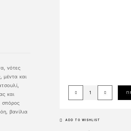
τα, νότες
, μέντα και
ατσουλί,
Π
ας και
, σπόρος
όη, βανίλια
ADD TO WISHLIST