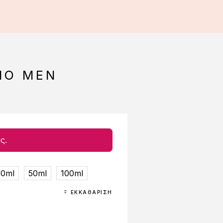
NO MEN
ς.
30ml
50ml
100ml
ΕΚΚΑΘΆΡΙΣΗ