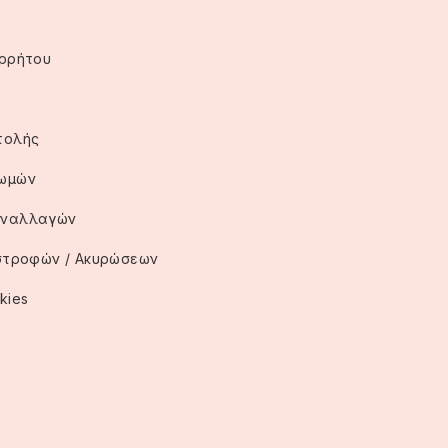
ορρήτου
τολής
ρωμών
υναλλαγών
ιστροφών / Ακυρώσεων
kies