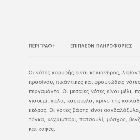
ΠΕΡΙΓΡΑΦΉ
ΕΠΙΠΛΈΟΝ ΠΛΗΡΟΦΟΡΊΕΣ
Οι νότες κορυφής είναι κόλιανδρος, λεβάν
πρασίνου, πικάντικες και φρουτώδεις νότες
περγαμόντο. Οι μεσαίες νότες είναι μέλι, π
γιασεμί, γάλα, καραμέλα, κρίνο της κοιλάδ
κέδρος. Οι νότες βάσης είναι σανδαλόξυλο
τόνκα, κεχριμπάρι, πατσουλί, μόσχος, βενζ
και καφές.