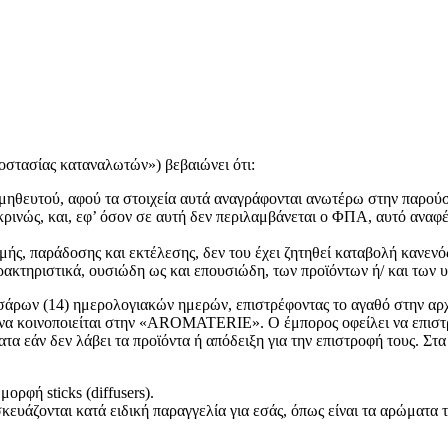
ροστασίας καταναλωτών») βεβαιώνει ότι:
ρομηθευτού, αφού τα στοιχεία αυτά αναγράφονται ανωτέρω στην παρού
ρινώς, και, εφ’ όσον σε αυτή δεν περιλαμβάνεται ο ΦΠΑ, αυτό αναφέ
ής, παράδοσης και εκτέλεσης, δεν του έχει ζητηθεί καταβολή κανενός 
ρακτηριστικά, ουσιώδη ως και επουσιώδη, των προϊόντων ή/ και των 
σάρων (14) ημερολογιακών ημερών, επιστρέφοντας το αγαθό στην αρχ
ι να κοινοποιείται στην «AROMATERIE». Ο έμπορος οφείλει να επιστ
α εάν δεν λάβει τα προϊόντα ή απόδειξη για την επιστροφή τους. Στ
ρφή sticks (diffusers).
υάζονται κατά ειδική παραγγελία για εσάς, όπως είναι τα αρώματα τύ