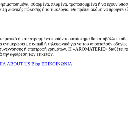
 χρησιμοποιημένα, φθαρμένα, πλυμένα, τροποποιημένα ή να έχουν υποστ
ειξη λιανικής πώλησης ή το τιμολόγιο. Θα πρέπει ακόμη να προηγηθε
τωματικό ή κατεστραμμένο προϊόν το κατάστημα θα καταβάλλει κάθε π
 ενημερώσει με e-mail ή τηλεφωνικά για να του αποσταλούν οδηγίες γ
ιν συνεννόησης ή επιστροφή χρημάτων. Η «AROMATERIE» διαθέτει πολ
 την αφαίρεση των ετικετών.
ΝΙΑ
ABOUT US
Blog
ΕΠΙΚΟΙΝΩΝΙΑ