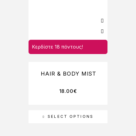
Κερδίστε 18 πόντους!
Κερδί
HAIR & BODY MIST
18.00
€
SELECT OPTIONS