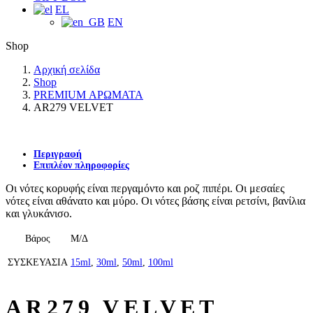
EL
EN
Shop
Αρχική σελίδα
Shop
PREMIUM ΑΡΩΜΑΤΑ
AR279 VELVET
Περιγραφή
Επιπλέον πληροφορίες
Οι νότες κορυφής είναι περγαμόντο και ροζ πιπέρι. Οι μεσαίες
νότες είναι αθάνατο και μύρο. Οι νότες βάσης είναι ρετσίνι, βανίλια
και γλυκάνισο.
Βάρος
Μ/Δ
ΣΥΣΚΕΥΑΣΙΑ
15ml
,
30ml
,
50ml
,
100ml
AR279 VELVET