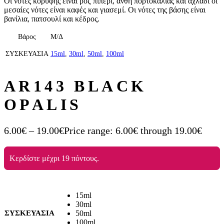
Οι νότες κορυφής είναι ροζ πιπέρι, άνθη πορτοκαλιάς και αχλάδι οι
μεσαίες νότες είναι καφές και γιασεμί. Οι νότες της βάσης είναι
βανίλια, πατσουλί και κέδρος.
Βάρος
Μ/Δ
ΣΥΣΚΕΥΑΣΙΑ
15ml
,
30ml
,
50ml
,
100ml
AR143 BLACK
OPALIS
6.00
€
–
19.00
€
Price range: 6.00€ through 19.00€
Κερδίστε μέχρι 19 πόντους.
15ml
30ml
ΣΥΣΚΕΥΑΣΙΑ
50ml
100ml