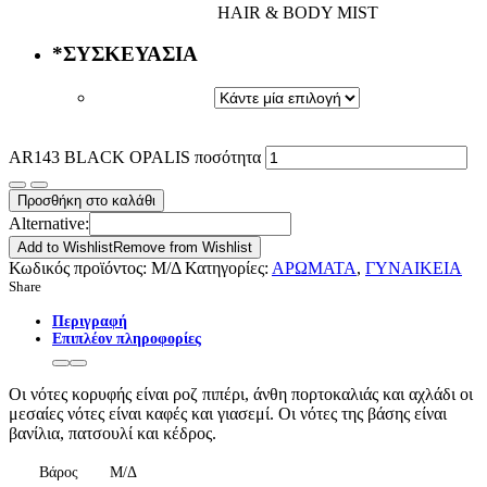
HAIR & BODY MIST
*
ΣΥΣΚΕΥΑΣΙΑ
AR143 BLACK OPALIS ποσότητα
Προσθήκη στο καλάθι
Alternative:
Add to Wishlist
Remove from Wishlist
Κωδικός προϊόντος:
Μ/Δ
Κατηγορίες:
ΑΡΩΜΑΤΑ
,
ΓΥΝΑΙΚΕΙΑ
Share
Περιγραφή
Επιπλέον πληροφορίες
Οι νότες κορυφής είναι ροζ πιπέρι, άνθη πορτοκαλιάς και αχλάδι οι
μεσαίες νότες είναι καφές και γιασεμί. Οι νότες της βάσης είναι
βανίλια, πατσουλί και κέδρος.
Βάρος
Μ/Δ