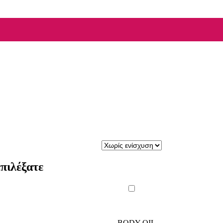
πιλέξατε
BODY OIL