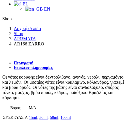
EL
EN
Shop
Αρχική σελίδα
Shop
ΑΡΩΜΑΤΑ
AR166 ZARRO
Περιγραφή
Επιπλέον πληροφορίες
Οι νότες κορυφής είναι δεντρολίβανο, ανανάς, νερόλι, περγαμόντο
και λεμόνι. Οι μεσαίες νότες είναι κυκλάμινο, κόλιανδρος, γιασεμί
και βρύα δρυός. Οι νότες της βάσης είναι σανδαλόξυλο, σπόρος
τόνκα, μόσχος, βρύα δρυός, κέδρος, ροδόξυλο Βραζιλίας και
κάρδαμο.
Βάρος
Μ/Δ
ΣΥΣΚΕΥΑΣΙΑ
15ml
,
30ml
,
50ml
,
100ml