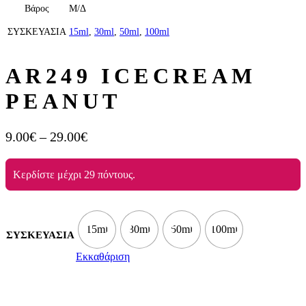
Βάρος
Μ/Δ
ΣΥΣΚΕΥΑΣΙΑ
15ml
,
30ml
,
50ml
,
100ml
AR249 ICECREAM
PEANUT
Price
9.00
€
–
29.00
€
range:
9.00€
Κερδίστε μέχρι 29 πόντους.
through
29.00€
15ml
30ml
50ml
100ml
ΣΥΣΚΕΥΑΣΙΑ
Εκκαθάριση