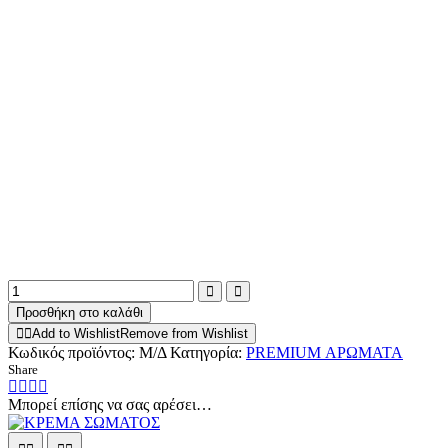
AR249
ICECREAM
Προσθήκη στο καλάθι
PEANUT
Add to Wishlist
Remove from Wishlist
ποσότητα
Κωδικός προϊόντος:
Μ/Δ
Κατηγορία:
PREMIUM ΑΡΩΜΑΤΑ
Share
Μπορεί επίσης να σας αρέσει…