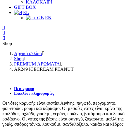
ΚΑΛΟΚΑΙΡΙ
GIFT BOX
EL
EN
Shop
Αρχική σελίδα
Shop
PREMIUM ΑΡΩΜΑΤΑ
AR249 ICECREAM PEANUT
Περιγραφή
Επιπλέον πληροφορίες
Οι νότες κορυφής είναι φιστίκι Αιγίνης, παγωτό, περγαμόντο,
φουντούκι, ρούμι και κάρδαμο. Οι μεσαίες νότες είναι κρίνο της
κοιλάδας, αχλάδι, γιασεμί, γεράνι, παιώνια, βατόμουρο και λευκό
ροδάκινο. Οι νότες της βάσης είναι σαντιγύ, ζαχαρωτό, μαλλί της
γριάς, σπόρος τόνκα, λουκούμι, σανδαλόξυλο, κακάο και κέδρος.