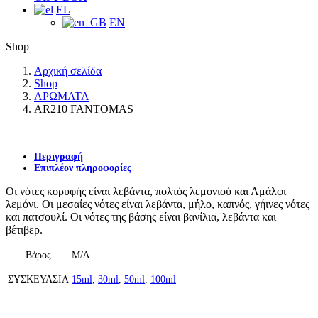
EL
EN
Shop
Αρχική σελίδα
Shop
ΑΡΩΜΑΤΑ
AR210 FANTOMAS
Περιγραφή
Επιπλέον πληροφορίες
Οι νότες κορυφής είναι λεβάντα, πολτός λεμονιού και Αμάλφι
λεμόνι. Οι μεσαίες νότες είναι λεβάντα, μήλο, καπνός, γήινες νότες
και πατσουλί. Οι νότες της βάσης είναι βανίλια, λεβάντα και
βέτιβερ.
Βάρος
Μ/Δ
ΣΥΣΚΕΥΑΣΙΑ
15ml
,
30ml
,
50ml
,
100ml