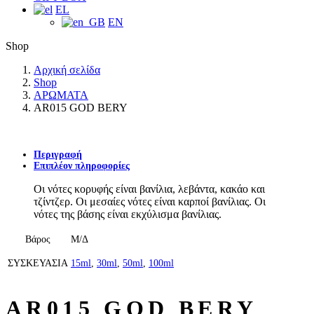
EL
EN
Shop
Αρχική σελίδα
Shop
ΑΡΩΜΑΤΑ
AR015 GOD BERY
Περιγραφή
Επιπλέον πληροφορίες
Οι νότες κορυφής είναι βανίλια, λεβάντα, κακάο και
τζίντζερ. Οι μεσαίες νότες είναι καρποί βανίλιας. Οι
νότες της βάσης είναι εκχύλισμα βανίλιας.
Βάρος
Μ/Δ
ΣΥΣΚΕΥΑΣΙΑ
15ml
,
30ml
,
50ml
,
100ml
AR015 GOD BERY