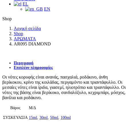
EL
EN
Shop
Αρχική σελίδα
Shop
ΑΡΩΜΑΤΑ
AR095 DIAMOND
Περιγραφή
Επιπλέον πληροφορίες
Οι νότες κορυφής είναι ανανάς, πασχαλιά, ροδάκινο, άνθη
βερίκοκου, κρίνο της κοιλάδας, περγαμόντο και τριαντάφυλλο. Οι
μεσαίες νότες είναι ίριδα, γιασεμί, ηλιοτρόπιο και τριαντάφυλλο. Οι
νότες της βάσης είναι βερίκοκο, σανδαλόξυλο, κεχριμπάρι, μόσχος,
βανίλια και ροδάκινο.
Βάρος
Μ/Δ
ΣΥΣΚΕΥΑΣΙΑ
15ml
,
30ml
,
50ml
,
100ml