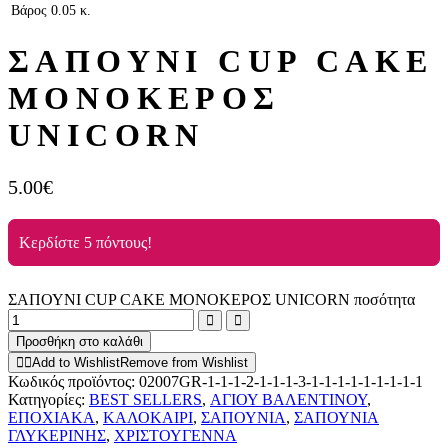
Βάρος
0.05 κ.
ΣΑΠΟΥΝΙ CUP CAKE
ΜΟΝΟΚΕΡΟΣ
UNICORN
5.00
€
Κερδίστε 5 πόντους!
ΣΑΠΟΥΝΙ CUP CAKE ΜΟΝΟΚΕΡΟΣ UNICORN ποσότητα
Προσθήκη στο καλάθι
Add to Wishlist
Remove from Wishlist
Κωδικός προϊόντος:
02007GR-1-1-1-2-1-1-1-3-1-1-1-1-1-1-1-1-1
Κατηγορίες:
BEST SELLERS
,
ΑΓΙΟΥ ΒΑΛΕΝΤΙΝΟΥ
,
ΕΠΟΧΙΑΚΑ
,
ΚΑΛΟΚΑΙΡΙ
,
ΣΑΠΟΥΝΙΑ
,
ΣΑΠΟΥΝΙΑ
ΓΛΥΚΕΡΙΝΗΣ
,
ΧΡΙΣΤΟΥΓΕΝΝΑ