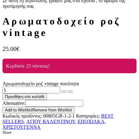
Σε αυτή τη περίπτωση, γράψτε μας στα σχόλια , το άρωμα της
προτίμησής σας
Αρωματοδοχείο ροζ
vintage
25.00
€
Κερδίστε 25 πόντους!
Αρωματοδοχείο ροζ vintage ποσότητα
Προσθήκη στο καλάθι
Alternative:
Add to Wishlist
Remove from Wishlist
Κωδικός προϊόντος:
00805GR-1-2-1
Κατηγορίες:
BEST
SELLERS
,
ΑΓΙΟΥ ΒΑΛΕΝΤΙΝΟΥ
,
ΕΠΟΧΙΑΚΑ
,
ΧΡΙΣΤΟΥΓΕΝΝΑ
Share