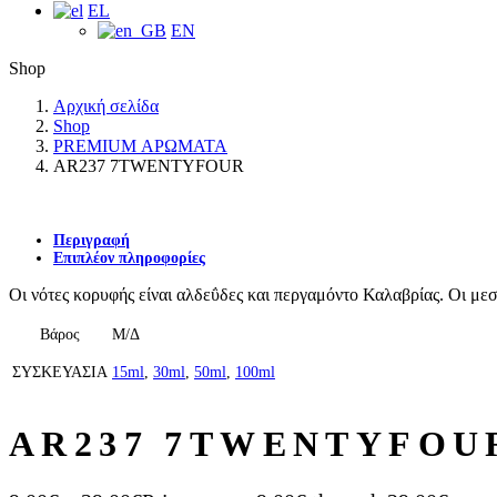
EL
EN
Shop
Αρχική σελίδα
Shop
PREMIUM ΑΡΩΜΑΤΑ
AR237 7TWENTYFOUR
Περιγραφή
Επιπλέον πληροφορίες
Οι νότες κορυφής είναι αλδεΰδες και περγαμόντο Καλαβρίας. Οι μεσ
Βάρος
Μ/Δ
ΣΥΣΚΕΥΑΣΙΑ
15ml
,
30ml
,
50ml
,
100ml
AR237 7TWENTYFOU