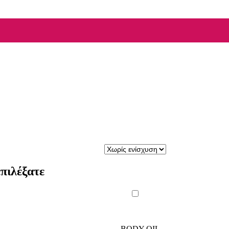
πιλέξατε
BODY OIL