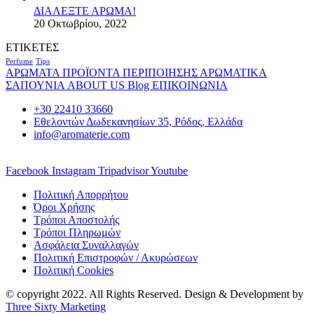
ΔΙΑΛΕΞΤΕ ΑΡΩΜΑ!
20 Οκτωβρίου, 2022
ΕΤΙΚΕΤΕΣ
Perfume
Tips
ΑΡΩΜΑΤΑ
ΠΡΟΪΟΝΤΑ ΠΕΡΙΠΟΙΗΣΗΣ
ΑΡΩΜΑΤΙΚΑ
ΣΑΠΟΥΝΙΑ
ABOUT US
Blog
ΕΠΙΚΟΙΝΩΝΙΑ
+30 22410 33660
Εθελοντών Δωδεκανησίων 35, Ρόδος, Ελλάδα
info@aromaterie.com
Facebook
Instagram
Tripadvisor
Youtube
Πολιτική Απορρήτου
Όροι Χρήσης
Τρόποι Αποστολής
Τρόποι Πληρωμών
Ασφάλεια Συναλλαγών
Πολιτική Επιστροφών / Ακυρώσεων
Πολιτική Cookies
© copyright 2022. All Rights Reserved. Design & Development by
Three Sixty Marketing