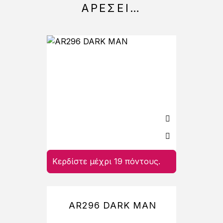
ΑΡΈΣΕΙ…
Κερδίστε μέχρι 19 πόντους.
Κερδί
AR296 DARK MAN