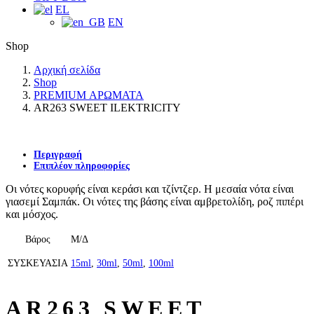
EL
EN
Shop
Αρχική σελίδα
Shop
PREMIUM ΑΡΩΜΑΤΑ
AR263 SWEET ILEKTRICITY
Περιγραφή
Επιπλέον πληροφορίες
Οι νότες κορυφής είναι κεράσι και τζίντζερ. Η μεσαία νότα είναι
γιασεμί Σαμπάκ. Οι νότες της βάσης είναι αμβρετολίδη, ροζ πιπέρι
και μόσχος.
Βάρος
Μ/Δ
ΣΥΣΚΕΥΑΣΙΑ
15ml
,
30ml
,
50ml
,
100ml
AR263 SWEET