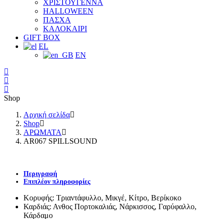
ΧΡΙΣΤΟΥΓΕΝΝΑ
HALLOWEEN
ΠΑΣΧΑ
ΚΑΛΟΚΑΙΡΙ
GIFT BOX
EL
EN
Shop
Αρχική σελίδα
Shop
ΑΡΩΜΑΤΑ
AR067 SPILLSOUND
Περιγραφή
Επιπλέον πληροφορίες
Κορυφής: Τριαντάφυλλο, Μικγέ, Κίτρο, Βερίκοκο
Καρδιάς: Ανθος Πορτοκαλιάς, Νάρκισσος, Γαρύφαλλο,
Κάρδαμο