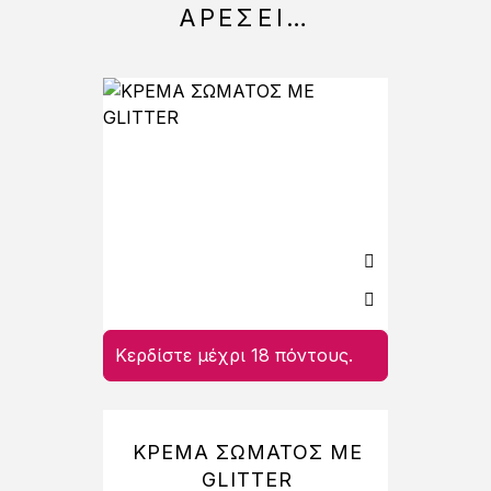
ΑΡΈΣΕΙ…
Κερδίστε μέχρι 18 πόντους.
Κερδί
ΚΡΕΜΑ ΣΩΜΑΤΟΣ ΜΕ
A
GLITTER