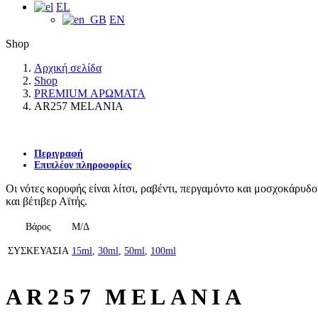
EL
EN
Shop
Αρχική σελίδα
Shop
PREMIUM ΑΡΩΜΑΤΑ
AR257 MELANIA
Περιγραφή
Επιπλέον πληροφορίες
Οι νότες κορυφής είναι λίτσι, ραβέντι, περγαμόντο και μοσχοκάρυδο.
και βέτιβερ Αϊτής.
Βάρος
Μ/Δ
ΣΥΣΚΕΥΑΣΙΑ
15ml
,
30ml
,
50ml
,
100ml
AR257 MELANIA