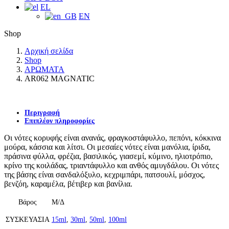
EL
EN
Shop
Αρχική σελίδα
Shop
ΑΡΩΜΑΤΑ
AR062 MAGNATIC
Περιγραφή
Επιπλέον πληροφορίες
Οι νότες κορυφής είναι ανανάς, φραγκοστάφυλλο, πεπόνι, κόκκινα
μούρα, κάσσια και λίτσι. Οι μεσαίες νότες είναι μανόλια, ίριδα,
πράσινα φύλλα, φρέζια, βασιλικός, γιασεμί, κύμινο, ηλιοτρόπιο,
κρίνο της κοιλάδας, τριαντάφυλλο και ανθός αμυγδάλου. Οι νότες
της βάσης είναι σανδαλόξυλο, κεχριμπάρι, πατσουλί, μόσχος,
βενζόη, καραμέλα, βέτιβερ και βανίλια.
Βάρος
Μ/Δ
ΣΥΣΚΕΥΑΣΙΑ
15ml
,
30ml
,
50ml
,
100ml