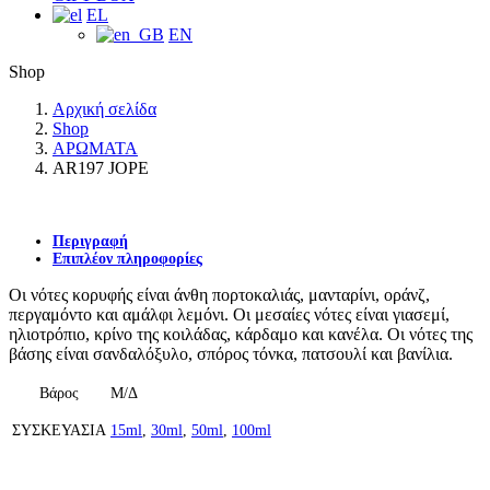
EL
EN
Shop
Αρχική σελίδα
Shop
ΑΡΩΜΑΤΑ
AR197 JOPE
Περιγραφή
Επιπλέον πληροφορίες
Οι νότες κορυφής είναι άνθη πορτοκαλιάς, μανταρίνι, οράνζ,
περγαμόντο και αμάλφι λεμόνι. Οι μεσαίες νότες είναι γιασεμί,
ηλιοτρόπιο, κρίνο της κοιλάδας, κάρδαμο και κανέλα. Οι νότες της
βάσης είναι σανδαλόξυλο, σπόρος τόνκα, πατσουλί και βανίλια.
Βάρος
Μ/Δ
ΣΥΣΚΕΥΑΣΙΑ
15ml
,
30ml
,
50ml
,
100ml