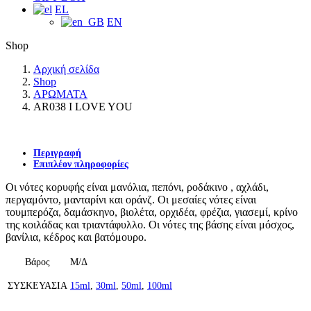
EL
EN
Shop
Αρχική σελίδα
Shop
ΑΡΩΜΑΤΑ
AR038 I LOVE YOU
Περιγραφή
Επιπλέον πληροφορίες
Οι νότες κορυφής είναι μανόλια, πεπόνι, ροδάκινο , αχλάδι,
περγαμόντο, μανταρίνι και οράνζ. Οι μεσαίες νότες είναι
τουμπερόζα, δαμάσκηνο, βιολέτα, ορχιδέα, φρέζια, γιασεμί, κρίνο
της κοιλάδας και τριαντάφυλλο. Οι νότες της βάσης είναι μόσχος,
βανίλια, κέδρος και βατόμουρο.
Βάρος
Μ/Δ
ΣΥΣΚΕΥΑΣΙΑ
15ml
,
30ml
,
50ml
,
100ml