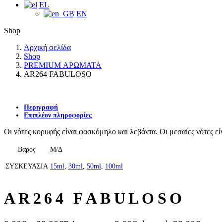
EL
EN
Shop
Αρχική σελίδα
Shop
PREMIUM ΑΡΩΜΑΤΑ
AR264 FABULOSO
Περιγραφή
Επιπλέον πληροφορίες
Οι νότες κορυφής είναι φασκόμηλο και λεβάντα. Οι μεσαίες νότες εί
Βάρος
Μ/Δ
ΣΥΣΚΕΥΑΣΙΑ
15ml
,
30ml
,
50ml
,
100ml
AR264 FABULOSO