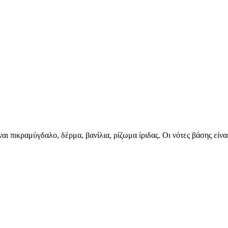
ναι πικραμύγδαλο, δέρμα, βανίλια, ρίζωμα ίριδας. Oι νότες βάσης είν