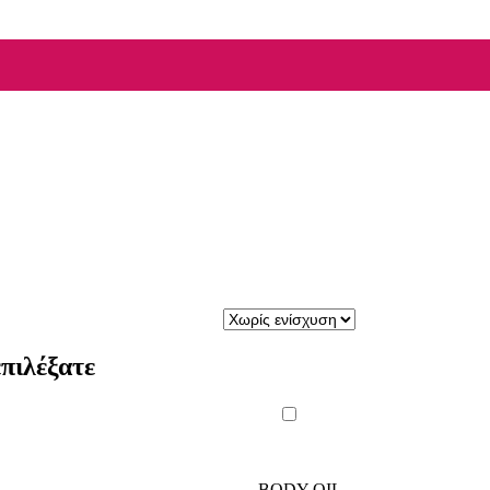
πιλέξατε
BODY OIL