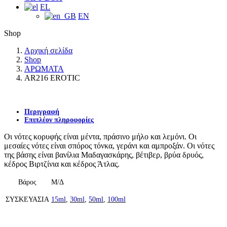
EL
EN
Shop
Αρχική σελίδα
Shop
ΑΡΩΜΑΤΑ
AR216 EROTIC
Περιγραφή
Επιπλέον πληροφορίες
Οι νότες κορυφής είναι μέντα, πράσινο μήλο και λεμόνι. Οι
μεσαίες νότες είναι σπόρος τόνκα, γεράνι και αμπροξάν. Οι νότες
της βάσης είναι βανίλια Μαδαγασκάρης, βέτιβερ, βρύα δρυός,
κέδρος Βιρτζίνια και κέδρος Άτλας.
Βάρος
Μ/Δ
ΣΥΣΚΕΥΑΣΙΑ
15ml
,
30ml
,
50ml
,
100ml