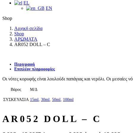
EL
EN
Shop
Αρχική σελίδα
Shop
ΑΡΩΜΑΤΑ
AR052 DOLL – C
Περιγραφή
Επιπλέον πληροφορίες
Οι νότες κορυφής είναι λουλούδι παπάγιας και νερόλι. Οι μεσαίες νό
Βάρος
Μ/Δ
ΣΥΣΚΕΥΑΣΙΑ
15ml
,
30ml
,
50ml
,
100ml
AR052 DOLL – C