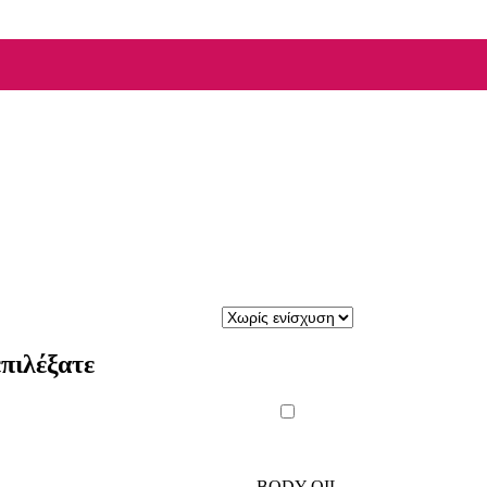
πιλέξατε
BODY OIL