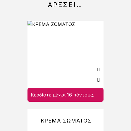
ΑΡΈΣΕΙ…
Κερδίστε μέχρι 16 πόντους.
Κερδί
ΚΡΕΜΑ ΣΩΜΑΤΟΣ
AR