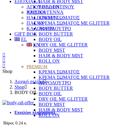
ΕΠΟΧΙΑΚΑ
HAIR & BODY MIST
ΑΓΙΟΥ ΒΑΛΕΝΤΙΝΟΥ
ROLL ON
ΧΡΙΣΤΟΥΓΕΝΝΑ
ΠΑΙΔΙΚΑ
HALLOWEEN
ΚΡΕΜΑ ΣΩΜΑΤΟΣ
ΠΑΣΧΑ
ΚΡΕΜΑ ΣΩΜΑΤΟΣ ΜΕ GLITTER
ΚΑΛΟΚΑΙΡΙ
ΑΦΡΟΛΟΥΤΡΟ
GIFT BOX
BODY BUTTER
EL
BODY OIL
EN
DRY OIL ΜΕ GLITTER
BODY MIST
HAIR & BODY MIST
ROLL ON
PREMIUM
Shop
ΚΡΕΜΑ ΣΩΜΑΤΟΣ
ΚΡΕΜΑ ΣΩΜΑΤΟΣ ΜΕ GLITTER
Αρχική σελίδα
ΑΦΡΟΛΟΥΤΡΟ
Shop
BODY BUTTER
BODY OIL
BODY OIL
DRY OIL ΜΕ GLITTER
BODY MIST
HAIR & BODY MIST
Επιπλέον πληροφορίες
ROLL ON
Βάρος
0.24 κ.