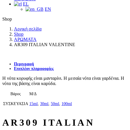
EL
EN
Shop
Αρχική σελίδα
Shop
ΑΡΩΜΑΤΑ
AR309 ITALIAN VALENTINE
Περιγραφή
Επιπλέον πληροφορίες
Η νότα κορυφής είναι μανταρίνι. Η μεσαία νότα είναι γαρδένια. Η
νότα της βάσης είναι καρύδα.
Βάρος
Μ/Δ
ΣΥΣΚΕΥΑΣΙΑ
15ml
,
30ml
,
50ml
,
100ml
AR309 ITALIAN