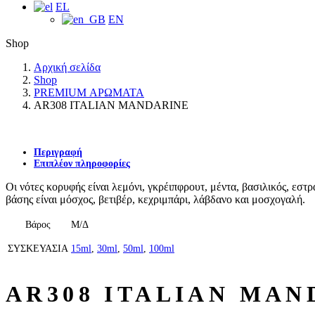
EL
EN
Shop
Αρχική σελίδα
Shop
PREMIUM ΑΡΩΜΑΤΑ
AR308 ITALIAN MANDARINE
Περιγραφή
Επιπλέον πληροφορίες
Οι νότες κορυφής είναι λεμόνι, γκρέιπφρουτ, μέντα, βασιλικός, εστ
βάσης είναι μόσχος, βετιβέρ, κεχριμπάρι, λάβδανο και μοσχογαλή.
Βάρος
Μ/Δ
ΣΥΣΚΕΥΑΣΙΑ
15ml
,
30ml
,
50ml
,
100ml
AR308 ITALIAN MAN