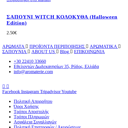
ΣΑΠΟΥΝΙ WITCH ΚΟΛΟΚΥΘΑ (Halloween
Edition)
2.50
€
ΑΡΩΜΑΤΑ
ΠΡΟΪΟΝΤΑ ΠΕΡΙΠΟΙΗΣΗΣ
ΑΡΩΜΑΤΙΚΑ
ΣΑΠΟΥΝΙΑ
ABOUT US
Blog
ΕΠΙΚΟΙΝΩΝΙΑ
+30 22410 33660
Εθελοντών Δωδεκανησίων 35, Ρόδος, Ελλάδα
info@aromaterie.com
Facebook
Instagram
Tripadvisor
Youtube
Πολιτική Απορρήτου
Όροι Χρήσης
Τρόποι Αποστολής
Τρόποι Πληρωμών
Ασφάλεια Συναλλαγών
Πολιτική Επιστροφών / Ακυρώσεων