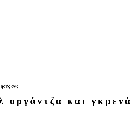
μησής σας
λ οργάντζα και γκρενά