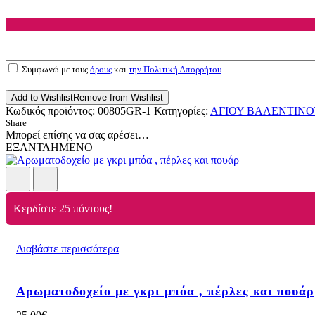
Συμφωνώ με τους
όρους
και
την Πολιτική Απορρήτου
Add to Wishlist
Remove from Wishlist
Κωδικός προϊόντος:
00805GR-1
Κατηγορίες:
ΑΓΙΟΥ ΒΑΛΕΝΤΙΝΟ
Share
Μπορεί επίσης να σας αρέσει…
ΕΞΑΝΤΛΗΜΕΝΟ
Κερδίστε 25 πόντους!
Διαβάστε περισσότερα
Αρωματοδοχείο με γκρι μπόα , πέρλες και πουάρ