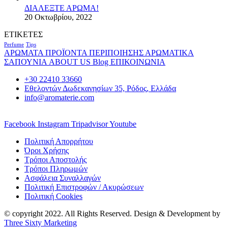
ΔΙΑΛΕΞΤΕ ΑΡΩΜΑ!
20 Οκτωβρίου, 2022
ΕΤΙΚΕΤΕΣ
Perfume
Tips
ΑΡΩΜΑΤΑ
ΠΡΟΪΟΝΤΑ ΠΕΡΙΠΟΙΗΣΗΣ
ΑΡΩΜΑΤΙΚΑ
ΣΑΠΟΥΝΙΑ
ABOUT US
Blog
ΕΠΙΚΟΙΝΩΝΙΑ
+30 22410 33660
Εθελοντών Δωδεκανησίων 35, Ρόδος, Ελλάδα
info@aromaterie.com
Facebook
Instagram
Tripadvisor
Youtube
Πολιτική Απορρήτου
Όροι Χρήσης
Τρόποι Αποστολής
Τρόποι Πληρωμών
Ασφάλεια Συναλλαγών
Πολιτική Επιστροφών / Ακυρώσεων
Πολιτική Cookies
© copyright 2022. All Rights Reserved. Design & Development by
Three Sixty Marketing