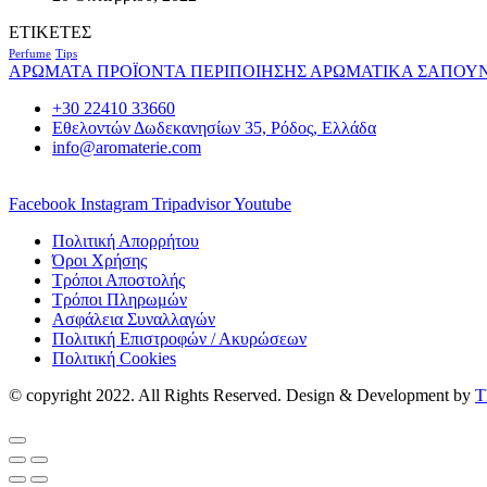
ΕΤΙΚΕΤΕΣ
Perfume
Tips
ΑΡΩΜΑΤΑ
ΠΡΟΪΟΝΤΑ ΠΕΡΙΠΟΙΗΣΗΣ
ΑΡΩΜΑΤΙΚΑ
ΣΑΠΟΥ
+30 22410 33660
Εθελοντών Δωδεκανησίων 35, Ρόδος, Ελλάδα
info@aromaterie.com
Facebook
Instagram
Tripadvisor
Youtube
Πολιτική Απορρήτου
Όροι Χρήσης
Τρόποι Αποστολής
Τρόποι Πληρωμών
Ασφάλεια Συναλλαγών
Πολιτική Επιστροφών / Ακυρώσεων
Πολιτική Cookies
© copyright 2022. All Rights Reserved. Design & Development by
T