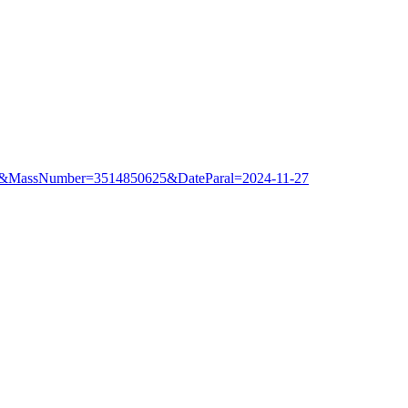
33kk&MassNumber=3514850625&DateParal=2024-11-27