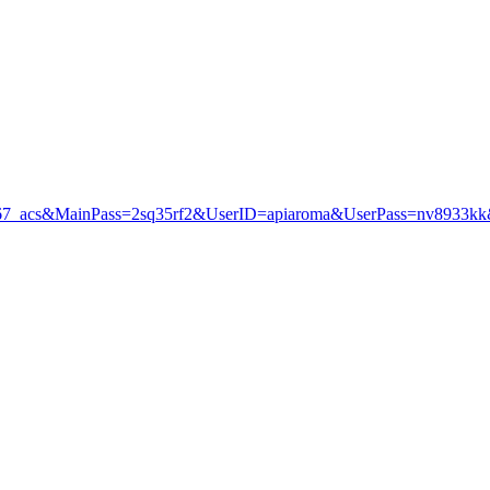
802406267_acs&MainPass=2sq35rf2&UserID=apiaroma&UserPass=nv89