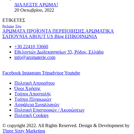
ΔΙΑΛΕΞΤΕ ΑΡΩΜΑ!
20 Οκτωβρίου, 2022
ΕΤΙΚΕΤΕΣ
Perfume
Tips
ΑΡΩΜΑΤΑ
ΠΡΟΪΟΝΤΑ ΠΕΡΙΠΟΙΗΣΗΣ
ΑΡΩΜΑΤΙΚΑ
ΣΑΠΟΥΝΙΑ
ABOUT US
Blog
ΕΠΙΚΟΙΝΩΝΙΑ
+30 22410 33660
Εθελοντών Δωδεκανησίων 35, Ρόδος, Ελλάδα
info@aromaterie.com
Facebook
Instagram
Tripadvisor
Youtube
Πολιτική Απορρήτου
Όροι Χρήσης
Τρόποι Αποστολής
Τρόποι Πληρωμών
Ασφάλεια Συναλλαγών
Πολιτική Επιστροφών / Ακυρώσεων
Πολιτική Cookies
© copyright 2022. All Rights Reserved. Design & Development by
Three Sixty Marketing