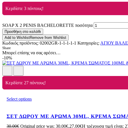
Κερδίστε 3 πόντους!
SOAP X 2 PENIS BACHELORETTE ποσότητα
Προσθήκη στο καλάθι
Add to Wishlist
Remove from Wishlist
Κωδικός προϊόντος:
02002GR-1-1-1-1-1
Κατηγορίες:
ΑΓΙΟΥ ΒΑΛ
Share
Μπορεί επίσης να σας αρέσει…
-10%
Κερδίστε 27 πόντους!
Select options
ΣΕΤ ΔΩΡΟΥ ΜΕ ΑΡΩΜΑ 30ML, ΚΡΕΜΑ ΣΩΜ
30.00
€
Original price was: 30.00€.
27.00
€
Η τρέχουσα τιμή είναι: 2