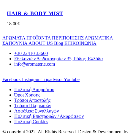
HAIR & BODY MIST
18.00
€
ΑΡΩΜΑΤΑ
ΠΡΟΪΟΝΤΑ ΠΕΡΙΠΟΙΗΣΗΣ
ΑΡΩΜΑΤΙΚΑ
ΣΑΠΟΥΝΙΑ
ABOUT US
Blog
ΕΠΙΚΟΙΝΩΝΙΑ
+30 22410 33660
Εθελοντών Δωδεκανησίων 35, Ρόδος, Ελλάδα
info@aromaterie.com
Facebook
Instagram
Tripadvisor
Youtube
Πολιτική Απορρήτου
Όροι Χρήσης
Τρόποι Αποστολής
Τρόποι Πληρωμών
Ασφάλεια Συναλλαγών
Πολιτική Επιστροφών / Ακυρώσεων
Πολιτική Cookies
© copyright 2022. All Rights Reserved. Design & Development by