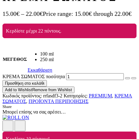
15.00
€
–
22.00
€
Price range: 15.00€ through 22.00€
Κερδίστε μέχρι 22 πόντους.
100 ml
ΜΕΓΕΘΟΣ
250 ml
Εκκαθάριση
ΚΡΕΜΑ ΣΩΜΑΤΟΣ ποσότητα
Προσθήκη στο καλάθι
Add to Wishlist
Remove from Wishlist
Κωδικός προϊόντος:
rrfasdf3-2
Κατηγορίες:
PREMIUM
,
ΚΡΕΜΑ
ΣΩΜΑΤΟΣ
,
ΠΡΟΪΟΝΤΑ ΠΕΡΙΠΟΙΗΣΗΣ
Share
Μπορεί επίσης να σας αρέσει…
Κερδίστε 10 πόντους!