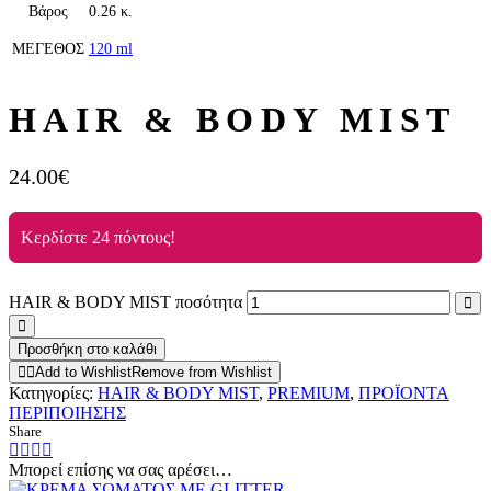
Βάρος
0.26 κ.
ΜΕΓΕΘΟΣ
120 ml
HAIR & BODY MIST
24.00
€
Κερδίστε 24 πόντους!
HAIR & BODY MIST ποσότητα
Προσθήκη στο καλάθι
Add to Wishlist
Remove from Wishlist
Κατηγορίες:
HAIR & BODY MIST
,
PREMIUM
,
ΠΡΟΪΟΝΤΑ
ΠΕΡΙΠΟΙΗΣΗΣ
Share
Μπορεί επίσης να σας αρέσει…