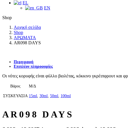
EL
EN
Shop
Αρχική σελίδα
Shop
ΑΡΩΜΑΤΑ
AR098 DAYS
Περιγραφή
Επιπλέον πληροφορίες
Οι νότες κορυφής είναι φύλλο βιολέτας, κόκκινο γκρέιπφρουτ και φρά
Βάρος
Μ/Δ
ΣΥΣΚΕΥΑΣΙΑ
15ml
,
30ml
,
50ml
,
100ml
AR098 DAYS