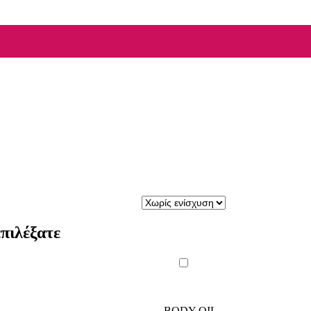
πιλέξατε
BODY OIL