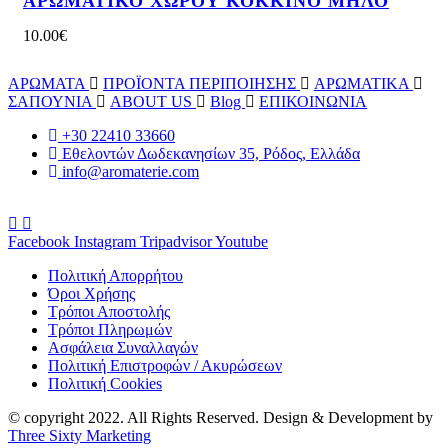
ΑΡΩΜΑΤΙΚΟ ΧΩΡΟΥ ΚΟΚΚΙΝΟ ΜΗΛΟ
10.00
€
ΑΡΩΜΑΤΑ
ΠΡΟΪΟΝΤΑ ΠΕΡΙΠΟΙΗΣΗΣ
ΑΡΩΜΑΤΙΚΑ
ΣΑΠΟΥΝΙΑ
ABOUT US
Blog
ΕΠΙΚΟΙΝΩΝΙΑ
+30 22410 33660
Εθελοντών Δωδεκανησίων 35, Ρόδος, Ελλάδα
info@aromaterie.com
Facebook
Instagram
Tripadvisor
Youtube
Πολιτική Απορρήτου
Όροι Χρήσης
Τρόποι Αποστολής
Τρόποι Πληρωμών
Ασφάλεια Συναλλαγών
Πολιτική Επιστροφών / Ακυρώσεων
Πολιτική Cookies
© copyright 2022. All Rights Reserved. Design & Development by
Three Sixty Marketing