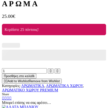
ΑΡΩΜΑ
25.00
€
Κερδίστε 25 πόντους!
ΑΡΩΜΑΤΙΚΟ
ΧΩΡΟΥ
Προσθήκη στο καλάθι
ΜΕ
Add to Wishlist
Remove from Wishlist
PREMIUM
Κατηγορίες:
ΑΡΩΜΑΤΙΚΑ
,
ΑΡΩΜΑΤΙΚΑ ΧΩΡΟΥ
,
ΑΡΩΜΑ
ΑΡΩΜΑΤΙΚΟ ΧΩΡΟΥ PREMIUM
ποσότητα
Share
Μπορεί επίσης να σας αρέσει…