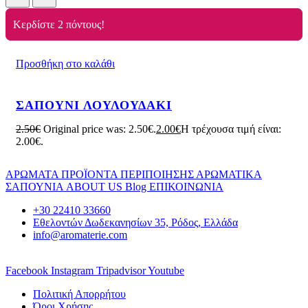
Κερδίστε 2 πόντους!
Προσθήκη στο καλάθι
ΣΑΠΟΥΝΙ ΛΟΥΛΟΥΔΑΚΙ
2.50
€
Original price was: 2.50€.
2.00
€
Η τρέχουσα τιμή είναι:
2.00€.
ΑΡΩΜΑΤΑ
ΠΡΟΪΟΝΤΑ ΠΕΡΙΠΟΙΗΣΗΣ
ΑΡΩΜΑΤΙΚΑ
ΣΑΠΟΥΝΙΑ
ABOUT US
Blog
ΕΠΙΚΟΙΝΩΝΙΑ
+30 22410 33660
Εθελοντών Δωδεκανησίων 35, Ρόδος, Ελλάδα
info@aromaterie.com
Facebook
Instagram
Tripadvisor
Youtube
Πολιτική Απορρήτου
Όροι Χρήσης