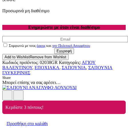
Προσωρινά μη διαθέσιμο
Ενημερώστε με όταν είναι διαθέσιμο
Συμφωνώ με τους
όρους
και
την Πολιτική Απορρήτου
Εγγραφή
Add to Wishlist
Remove from Wishlist
Κωδικός προϊόντος:
02038GR
Κατηγορίες:
ΑΓΙΟΥ
ΒΑΛΕΝΤΙΝΟΥ
,
ΕΠΟΧΙΑΚΑ
,
ΣΑΠΟΥΝΙΑ
,
ΣΑΠΟΥΝΙΑ
ΓΛΥΚΕΡΙΝΗΣ
Share
Μπορεί επίσης να σας αρέσει…
Κερδίστε 3 πόντους!
Προσθήκη στο καλάθι