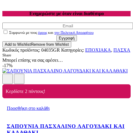
Ενημερώστε με όταν είναι διαθέσιμο
Συμφωνώ με τους
όρους
και
την Πολιτική Απορρήτου
Εγγραφή
Add to Wishlist
Remove from Wishlist
Κωδικός προϊόντος:
04035GR
Κατηγορίες:
ΕΠΟΧΙΑΚΑ
,
ΠΑΣΧΑ
Share
Μπορεί επίσης να σας αρέσει…
-17%
Κερδίστε 2 πόντους!
Προσθήκη στο καλάθι
ΣΑΠΟΥΝΙΑ ΠΑΣΧΑΛΙΝΟ ΛΑΓΟΥΔΑΚΙ ΚΑΙ
ΚΑΛΑΘΑΚΙ