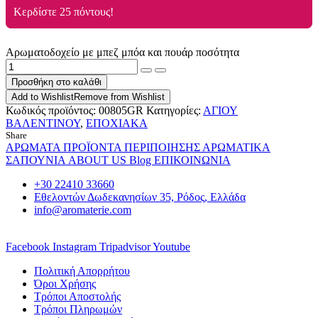
Κερδίστε 25 πόντους!
Αρωματοδοχείο με μπεζ μπόα και πουάρ ποσότητα
Προσθήκη στο καλάθι
Add to Wishlist
Remove from Wishlist
Κωδικός προϊόντος:
00805GR
Κατηγορίες:
ΑΓΙΟΥ
ΒΑΛΕΝΤΙΝΟΥ
,
ΕΠΟΧΙΑΚΑ
Share
ΑΡΩΜΑΤΑ
ΠΡΟΪΟΝΤΑ ΠΕΡΙΠΟΙΗΣΗΣ
ΑΡΩΜΑΤΙΚΑ
ΣΑΠΟΥΝΙΑ
ABOUT US
Blog
ΕΠΙΚΟΙΝΩΝΙΑ
+30 22410 33660
Εθελοντών Δωδεκανησίων 35, Ρόδος, Ελλάδα
info@aromaterie.com
Facebook
Instagram
Tripadvisor
Youtube
Πολιτική Απορρήτου
Όροι Χρήσης
Τρόποι Αποστολής
Τρόποι Πληρωμών