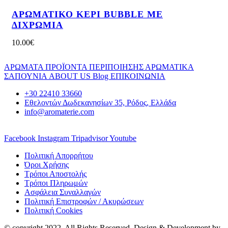
ΑΡΩΜΑΤΙΚΟ ΚΕΡΙ BUBBLE ΜΕ
ΔΙΧΡΩΜΙΑ
10.00
€
ΑΡΩΜΑΤΑ
ΠΡΟΪΟΝΤΑ ΠΕΡΙΠΟΙΗΣΗΣ
ΑΡΩΜΑΤΙΚΑ
ΣΑΠΟΥΝΙΑ
ABOUT US
Blog
ΕΠΙΚΟΙΝΩΝΙΑ
+30 22410 33660
Εθελοντών Δωδεκανησίων 35, Ρόδος, Ελλάδα
info@aromaterie.com
Facebook
Instagram
Tripadvisor
Youtube
Πολιτική Απορρήτου
Όροι Χρήσης
Τρόποι Αποστολής
Τρόποι Πληρωμών
Ασφάλεια Συναλλαγών
Πολιτική Επιστροφών / Ακυρώσεων
Πολιτική Cookies
© copyright 2022. All Rights Reserved. Design & Development by